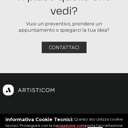
vedi?
Vuoi un preventivo, prendere un
appuntamento o spiegarci la tua idea?
CONTATTACI
Facebook
|
Instagram
|
Linkedin
Informativa Cookie Tecnici:
Questo sito utilizza cookie
© 2026 - Artisticom - P.Iva. 10300061008
tecnici. Proseguire con la navigazione comporta l'accettazione