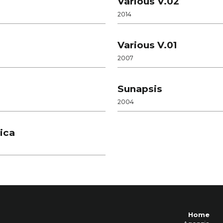
Various V.02
2014
Various V.01
2007
Sunapsis
2004
ica
Home